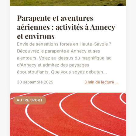
Parapente et aventures
aériennes : activités à Annecy
et environs
Envie de sensations fortes en Haute-Savoie ?
Découvrez le parapente à Annecy et ses
alentours. Volez au-dessus du magnifique lac
d'Annecy et admirez des paysages
époustouflants. Que vous soyez débutan...
30 septembre 2025
3 min de lecture →
AUTRE SPORT