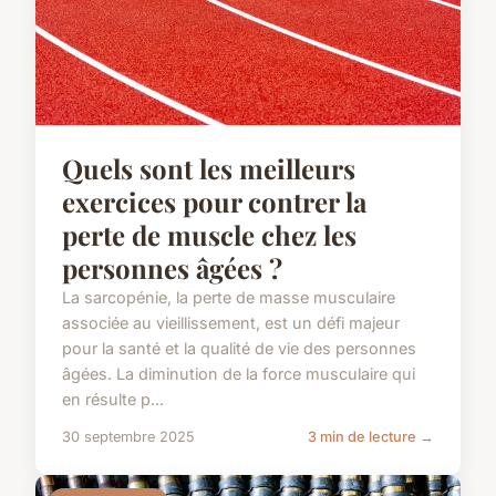
Quels sont les meilleurs
exercices pour contrer la
perte de muscle chez les
personnes âgées ?
La sarcopénie, la perte de masse musculaire
associée au vieillissement, est un défi majeur
pour la santé et la qualité de vie des personnes
âgées. La diminution de la force musculaire qui
en résulte p...
30 septembre 2025
3 min de lecture →